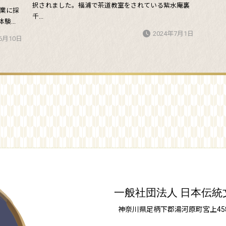
択されました。福浦で茶道教室をされている紫水庵裏
事業に採
千...
...
2024年7月1日
6月10日
一般社団法人 日本伝統
神奈川県足柄下郡湯河原町宮上458-2