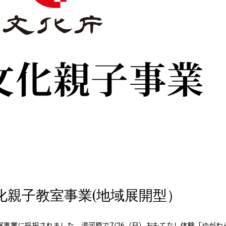
文化親子教室事業(地域展開型）
室事業に採択されました。湯河原で7/26（日）おもてなし体験「ゆがわ