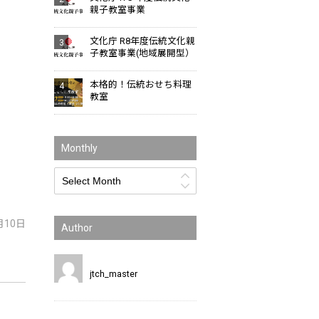
親子教室事業
文化庁 R8年度伝統文化親
子教室事業(地域展開型）
本格的！伝統おせち料理
教室
Monthly
月10日
Author
jtch_master