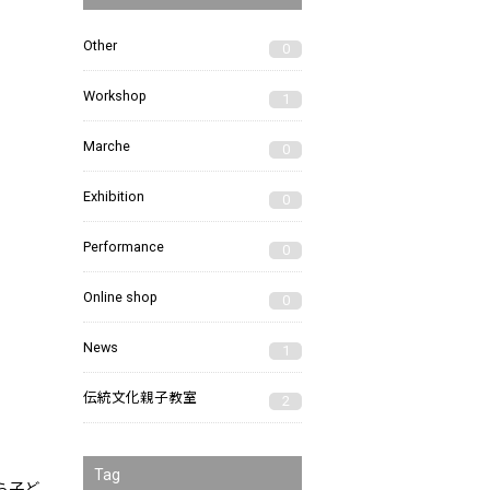
Other
0
Workshop
1
Marche
0
Exhibition
0
Performance
0
Online shop
0
News
1
伝統文化親子教室
2
Tag
ら子ど