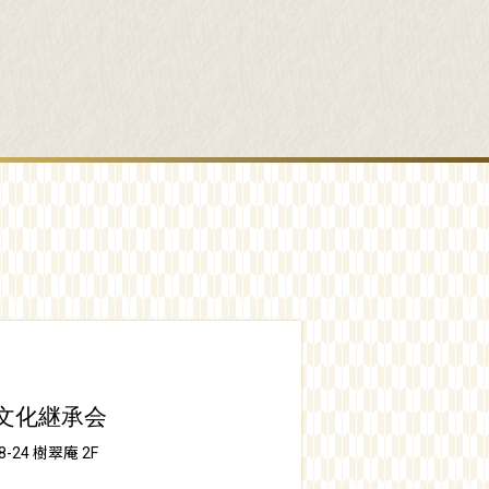
文化継承会
4 樹翠庵 2F